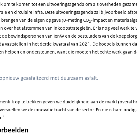
rk om te komen tot een uitvoeringsagenda om als overheden gezame
ale en circulaire infra. Deze uitvoeringsagenda zal bijvoorbeeld afs
ld brengen van de eigen opgave (0-meting CO₂-impact en materiaalg
en over het afstemmen van inkoopstrategieën. Er is nog veel werk te v
t de bewindspersonen van IenW en de bestuurders van de koepelorg
a vaststellen in het derde kwartaal van 2021. De koepels kunnen d
en helpen en ondersteunen, want die moeten het echte werk gaan d
opnieuw geasfalteerd met duurzaam asfalt.
menlijk op te trekken geven we duidelijkheid aan de markt (overal h
versnellen we de innovatiekracht van de sector. En die is hard nodi
n."
orbeelden