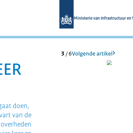
Naar de homepage van Magazines min
Ministerie van Infrastructuur en
3
/
6
Volgende artikel
EER
 gaat doen,
wart van de
e overheden