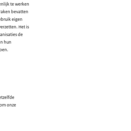
nlijk te werken
praken bevatten
ebruik eigen
erzetten. Het is
anisaties de
an hun
oen.
etzelfde
g om onze