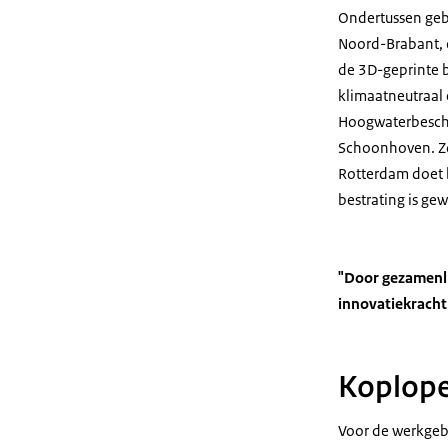
Ondertussen gebe
Noord-Brabant, 
de 3D-geprinte b
klimaatneutraal 
Hoogwaterbesche
Schoonhoven. Zo 
Rotterdam doet b
bestrating is ge
"Door gezamenli
innovatiekracht 
Koplope
Voor de werkgebi