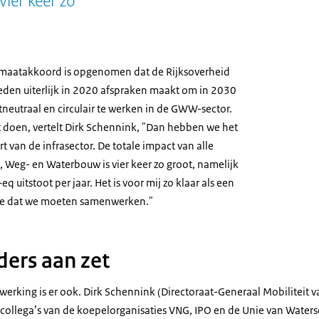
ier keer zo
imaatakkoord is opgenomen dat de Rijksoverheid
eden uiterlijk in 2020 afspraken maakt om in 2030
tneutraal en circulair te werken in de GWW-sector.
at doen, vertelt Dirk Schennink, "Dan hebben we het
 van de infrasector. De totale impact van alle
 Weg- en Waterbouw is vier keer zo groot, namelijk
q uitstoot per jaar. Het is voor mij zo klaar als een
je dat we moeten samenwerken."
ders aan zet
werking is er ook. Dirk Schennink (Directoraat-Generaal Mobiliteit v
collega’s van de koepelorganisaties VNG, IPO en de Unie van Water