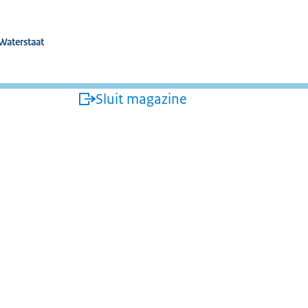
isterie van IenW
 Waterstaat
Sluit magazine