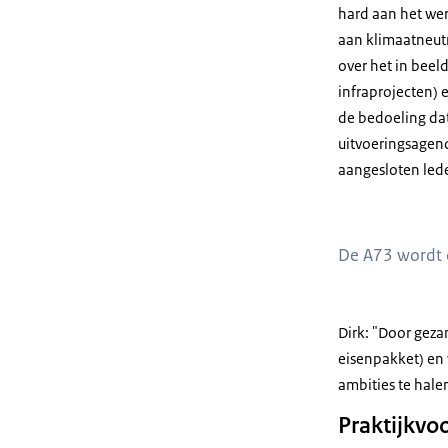
hard aan het we
aan klimaatneutr
over het in bee
infraprojecten) 
de bedoeling da
uitvoeringsagend
aangesloten led
De A73 wordt 
Dirk: "Door geza
eisenpakket) en 
ambities te hale
Praktijkvo