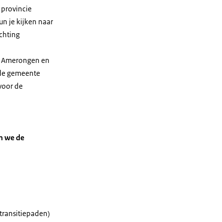
 provincie
n je kijken naar
chting
n Amerongen en
n de gemeente
voor de
en we de
transitiepaden)