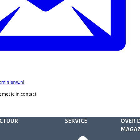
@minienw.nl
.
met je in contact!
UCTUUR
SERVICE
OVER D
MAGAZ