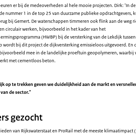
uren er bij de medeoverheden al hele mooie projecten. Dirk: ‘In de
de nummer 1 in de top 25 van duurzame publieke opdrachtgevers, ku
rug bij Gemert. De waterschappen timmeren ook flink aan de weg ri
en circulair werken, bijvoorbeeld in het kader van het
rmingsprogramma (HWBP) bij de versterking van de Lekdijk tusse
wordt bij dit project de dijkversterking emissieloos uitgevoerd. E
ijvoorbeeld mee in de landelijke proeftuin geopolymeren, waarbij 
werkt met cementloos beton.
jk op te trekken geven we duidelijkheid aan de markt en versnell
van de sector."
rs gezocht
eden van Rijkswaterstaat en ProRail met de meeste klimaatimpact (