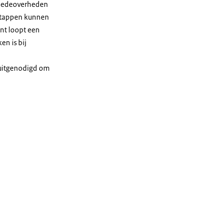
e medeoverheden
 stappen kunnen
ent loopt een
en is bij
 uitgenodigd om