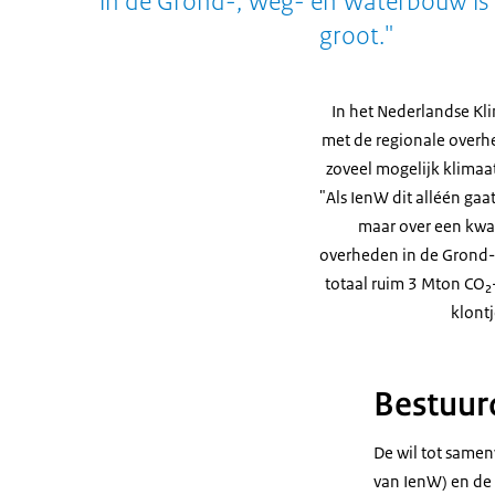
in de Grond-, Weg- en Waterbouw is v
groot."
In het Nederlandse Kl
met de regionale overh
zoveel mogelijk klimaa
"Als IenW dit alléén ga
maar over een kwart
overheden in de Grond-,
totaal ruim 3 Mton CO₂-e
klont
Bestuur
De wil tot samen
van IenW) en de 