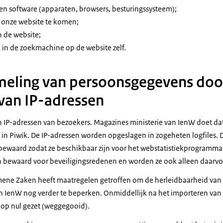
en software (apparaten, browsers, besturingssysteem);
p onze website te komen;
n de website;
in de zoekmachine op de website zelf.
meling van persoonsgegevens doo
van IP-adressen
n IP-adressen van bezoekers. Magazines ministerie van IenW doet da
in Piwik. De IP-adressen worden opgeslagen in zogeheten logfiles. D
ewaard zodat ze beschikbaar zijn voor het webstatistiekprogramma 
n bewaard voor beveiligingsredenen en worden ze ook alleen daarv
emene Zaken heeft maatregelen getroffen om de herleidbaarheid van
n IenW nog verder te beperken. Onmiddellijk na het importeren van d
 op nul gezet (weggegooid).