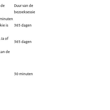
 de
Duur van de
bezoeksessie
 minuten
ie is
365 dagen
 Ja of
365 dagen
kan de
30 minuten