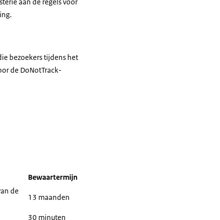
terie aan de regels voor
ing.
ie bezoekers tijdens het
oor de DoNotTrack-
Bewaartermijn
van de
13 maanden
30 minuten