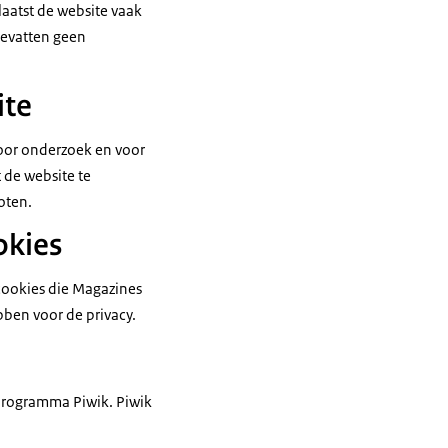
laatst de website vaak
bevatten geen
ite
voor onderzoek en voor
 de website te
oten.
okies
cookies die Magazines
bben voor de privacy.
 programma Piwik. Piwik