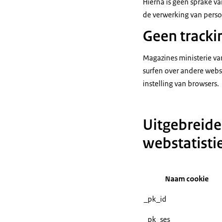
Hierna is geen sprake v
de verwerking van pers
Geen tracki
Magazines ministerie va
surfen over andere web
instelling van browsers.
Uitgebreide
webstatisti
Naam cookie
_pk_id
_pk_ses