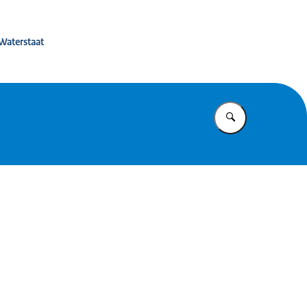
isterie van IenW
 Waterstaat
Vul in wat u z