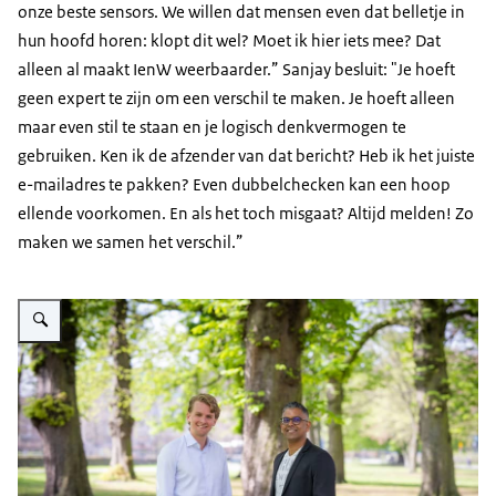
onze beste sensors. We willen dat mensen even dat belletje in
hun hoofd horen: klopt dit wel? Moet ik hier iets mee? Dat
alleen al maakt IenW weerbaarder.” Sanjay besluit: "Je hoeft
geen expert te zijn om een verschil te maken. Je hoeft alleen
maar even stil te staan en je logisch denkvermogen te
gebruiken. Ken ik de afzender van dat bericht? Heb ik het juiste
e-mailadres te pakken? Even dubbelchecken kan een hoop
ellende voorkomen. En als het toch misgaat? Altijd melden! Zo
maken we samen het verschil.”
Vergroot afbeelding Daniel en Sanjay staan in de Koekamp, een stadspark