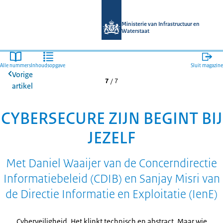
Naar de homepage van Magazines mi
Ministerie van Infrastructuur en
Waterstaat
Alle nummers
Inhoudsopgave
Sluit magazine
Vorige
7
/
7
artikel
CYBERSECURE ZIJN BEGINT BIJ
JEZELF
Met Daniel Waaijer van de Concerndirectie
Informatiebeleid (CDIB) en Sanjay Misri van
de Directie Informatie en Exploitatie (IenE)
Cyberveiligheid. Het klinkt technisch en abstract. Maar wie