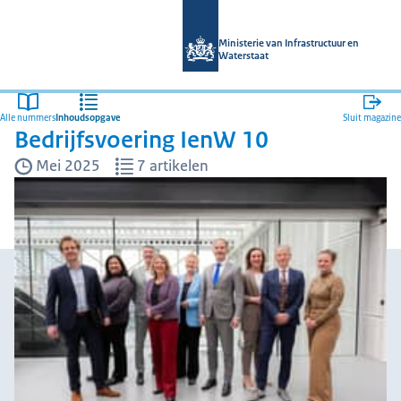
Naar de homepage van Magazines mi
Ministerie van Infrastructuur en
Waterstaat
Alle nummers
Inhoudsopgave
Sluit magazine
Bedrijfsvoering IenW 10
Mei 2025
7 artikelen