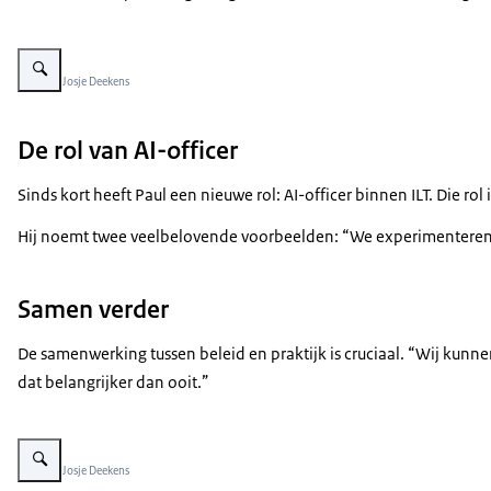
Vergroot afbeelding Bram en Paul staan op een waterbrug die onder een br
Beeld: © Josje Deekens
De rol van AI-officer
Sinds kort heeft Paul een nieuwe rol: AI-officer binnen ILT. Die
Hij noemt twee veelbelovende voorbeelden: “We experimenteren m
Samen verder
De samenwerking tussen beleid en praktijk is cruciaal. “Wij kunne
dat belangrijker dan ooit.”
Vergroot afbeelding Bram en Paul staan samen in een binnentuin met geb
Beeld: © Josje Deekens