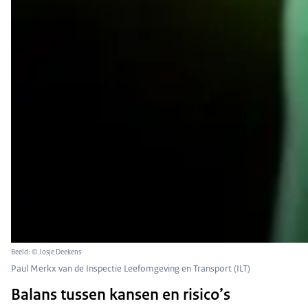
Beeld: © Josje Deekens
Paul Merkx van de Inspectie Leefomgeving en Transport (ILT)
Balans tussen kansen en risico’s