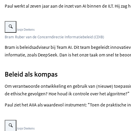
Paul werkt al zeven jaar aan de inzet van AI binnen de ILT. Hij 
Vergroot afbeelding Bram Ruber van de Concerndirectie Informatiebeleid (
Beeld: © Josje Deekens
Bram Ruber van de Concerndirectie Informatiebeleid (CDIB)
Bram is beleidsadviseur bij Team AI. Dit team begeleidt innovati
informatie, zoals DeepSeek. Dan is het onze taak om snel te beoo
Beleid als kompas
Om verantwoorde ontwikkeling en gebruik van (nieuwe) toepassingen
de ethische gevolgen? Hoe houd ik controle over het algoritme?”
Paul ziet het AIIA als waardevol instrument: “Toen de praktische 
Vergroot afbeelding Bram en Paul bespreken het AI beleid van IenW op ee
Beeld: © Josje Deekens