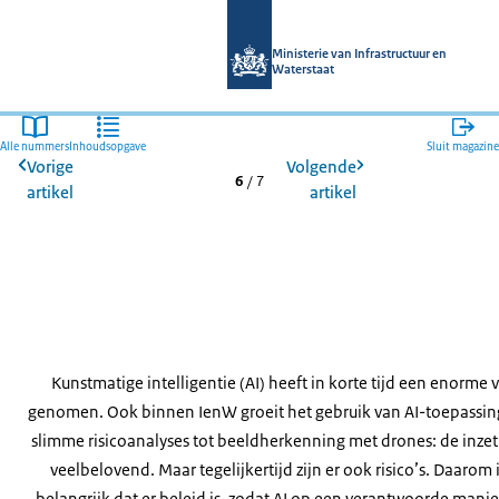
Naar de homepage van Magazines mi
Ministerie van Infrastructuur en
Waterstaat
Alle nummers
Inhoudsopgave
Sluit magazine
Vorige
Volgende
6
/
7
artikel
artikel
Kunstmatige intelligentie (AI) heeft in korte tijd een enorme 
genomen. Ook binnen IenW groeit het gebruik van AI-toepassin
slimme risicoanalyses tot beeldherkenning met drones: de inzet 
veelbelovend. Maar tegelijkertijd zijn er ook risico’s. Daarom 
belangrijk dat er beleid is, zodat AI op een verantwoorde mani