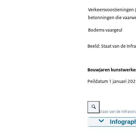
Verkeersvoorzieningen (
betonningen die vaarw
Bodems vaargeul
Beeld: Staat van de Infr
Bouwjaren kunstwerke
Peildatum 1 januari 20
Vergroot afbeelding Infogra
Beeld: Staat van de Infrast
Infograp
Deze figuur to