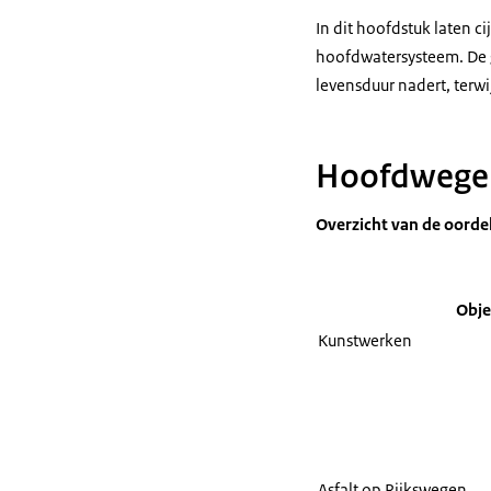
In dit hoofdstuk laten 
hoofdwatersysteem. De g
levensduur nadert, terwij
Hoofdwege
Overzicht van de oord
Obje
Kunstwerken
Asfalt op Rijkswegen