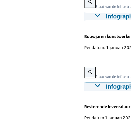
Beeld: Staat van de Infrast
Infograp
Deze figuur to
om tunnels, be
Bouwjaren kunstwerken
Veel kunstwerk
bruggen en bew
Peildatum: 1 januari 20
kunstwerken ge
nieuwe bruggen
Vergroot afbeelding Infogra
oud is.
Beeld: Staat van de Infrast
Infograp
Deze figuur to
periode van aan
Resterende levensduur
Het grootste d
Peildatum 1 januari 20
zijn veel kuns
gerealiseerd.