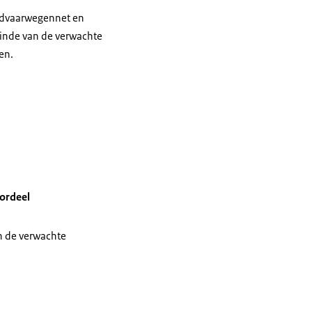
ofdvaarwegennet en
einde van de verwachte
en.
ordeel
n de verwachte