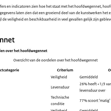
cijfers en indicatoren zien hoe het staat met het hoofdwegennet, ho
egevens laten zien dat een groeiend deel van de kunstwerken het 
l de veiligheid en beschikbaarheid in veel gevallen gelijk zijn geblev
nnet
elen over het hoofdwegennet
Overzicht van de oordelen over het hoofdwegennet
ctcategorie
Criterium
O
Veiligheid
Gemiddeld
26% heeft <1/3 va
Levensduur
levensduur over
Technische
77% scoort ‘matig’
conditie
Veiligheid
Gemiddeld