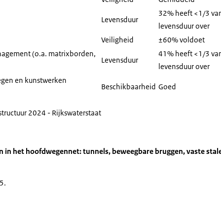
32% heeft <1/3 va
Levensduur
levensduur over
Veiligheid
±60% voldoet
agement (o.a. matrixborden,
41% heeft <1/3 va
Levensduur
levensduur over
egen en kunstwerken
Beschikbaarheid
Goed
structuur 2024 - Rijkswaterstaat
 in het hoofdwegennet: tunnels, beweegbare bruggen, vaste stal
5.
phic: Zie de onderstaande tekst voor informatie