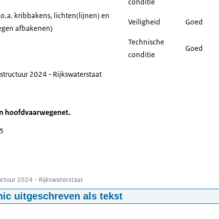
conditie
o.a. kribbakens, lichten(lijnen) en
Veiligheid
Goed
egen afbakenen)
Technische
Goed
conditie
astructuur 2024 - Rijkswaterstaat
n hoofdvaarwegenet.
25
phic: Zie de onderstaande tekst voor informatie
ructuur 2024 - Rijkswaterstaat
hic uitgeschreven als tekst
ont het aantal kunstwerken in het hoofdvaarwegennet (HVWN) naar p