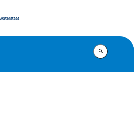
isterie van IenW
 Waterstaat
Vul in wat u z