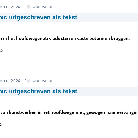
ructuur 2024 - Rijkswaterstaat
hic uitgeschreven als tekst
ont het aantal kunstwerken op het hoofdwegenet (HWN) naar periode
weegbare bruggen, vaste stalen bruggen en aquaducten. De peildatum
 in het hoofdwegenet: viaducten en vaste betonnen bruggen.
en zijn aangelegd in de periode 1960–1980. In deze jaren werden vo
eegbare bruggen gebouwd. Ook in de periode 1970–1980 is een rela
25
realiseerd. In latere decennia blijft de aanleg doorgaan, met onde
. De figuur laat zien dat een groot deel van de kunstwerken inmidd
phic: Zie de onderstaande tekst voor informatie
ructuur 2024 - Rijkswaterstaat
hic uitgeschreven als tekst
ont het aantal viaducten en vaste betonnen bruggen op het hoofdw
leg. De peildatum is 1 januari 2025.
 van kunstwerken in het hoofdwegennet, gewogen naar vervangi
eel van deze kunstwerken is gebouwd in de periode 1960–1990. Voo
25
twerken aangelegd. In deze periode werden 725 viaducten en 171 v