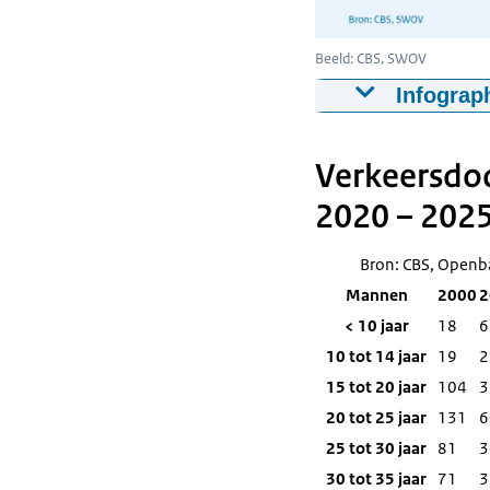
Beeld: CBS, SWOV
Infograp
Bron: CB
Mobiliteit
Verkeersdod
Jaar
Aantal 
2020 – 202
2000
1.166
2001
1.083
Bron: CBS, Openba
2002
1.066
Mannen
2000
2
2003
1.088
< 10 jaar
18
6
2004
881
10 tot 14 jaar
19
2
2005
817
15 tot 20 jaar
104
3
2006
811
20 tot 25 jaar
131
6
2007
791
25 tot 30 jaar
81
3
2008
750
30 tot 35 jaar
71
3