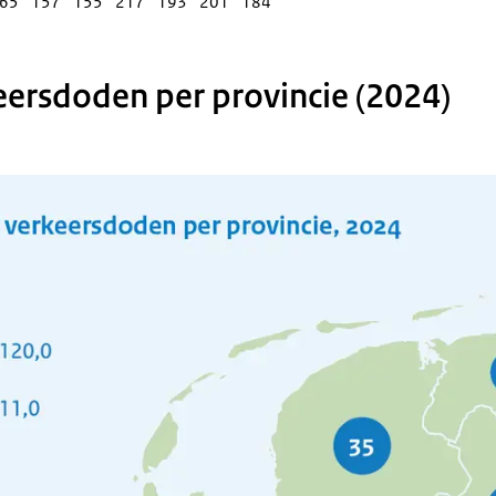
65
157
155
217
193
201
184
eersdoden per provincie (2024)
phic: Zie de onderstaande tekst voor informatie