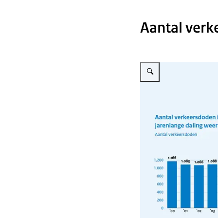
Aantal verk
Vergroot afbeelding Infogra