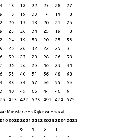
4
18
18
22
23
28
27
9
18
19
30
14
14
18
2
20
13
13
20
21
25
9
25
26
34
25
19
18
2
24
19
30
20
23
38
9
26
26
32
22
25
31
6
30
23
29
28
26
30
7
36
36
25
46
23
44
6
35
40
51
56
48
68
4
38
34
57
56
55
55
3
40
45
66
44
46
61
75
453
427
528
491
474
575
ar Ministerie en Rijkswaterstaat.
010
2020
2021
2022
2023
2024
2025
1
6
4
3
1
1