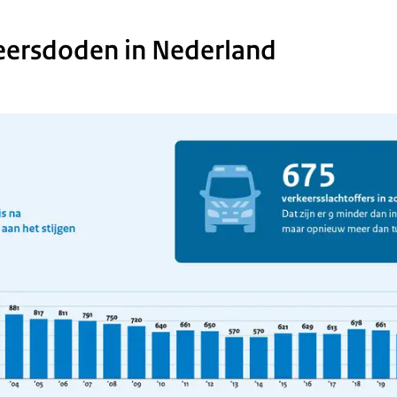
eersdoden in Nederland
phic: Zie de onderstaande tekst voor informatie