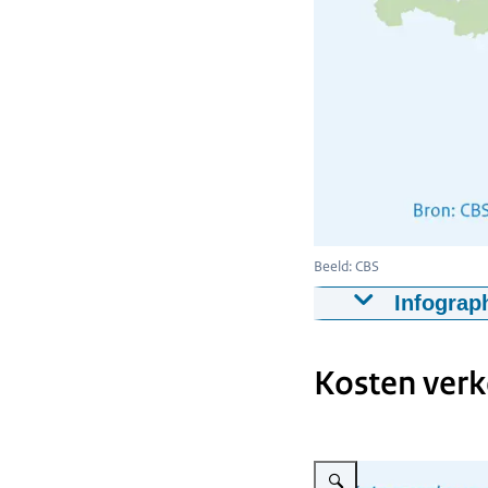
Beeld: CBS
Infograp
Provincie
Kosten verk
Groningen
Fryslân
Drenthe
Vergroot afbeelding Infogra
Overijssel