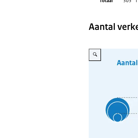
Totaal
305
1
Aantal verk
Vergroot afbeelding Infogra