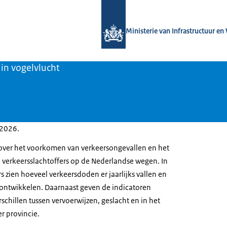
Naar de homepage van Magazines min
Ministerie van Infrastructuur en
s in vogelvlucht
 2026.
 over het voorkomen van verkeersongevallen en het
 verkeersslachtoffers op de Nederlandse wegen. In
rs zien hoeveel verkeersdoden er jaarlijks vallen en
 ontwikkelen. Daarnaast geven de indicatoren
rschillen tussen vervoerwijzen, geslacht en in het
r provincie.