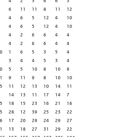
4
2
5
6
6
3
6
11
11
8
11
12
4
6
5
12
4
10
4
6
5
12
4
10
4
2
6
6
4
4
4
2
6
6
4
4
0
1
6
5
3
5
4
3
4
4
5
3
4
0
5
5
10
8
10
9
1
9
11
9
8
10
10
5
11
12
13
10
14
11
14
13
11
17
14
7
5
18
15
23
16
21
16
5
28
12
39
25
23
22
6
17
20
29
24
29
27
1
13
18
27
31
29
22