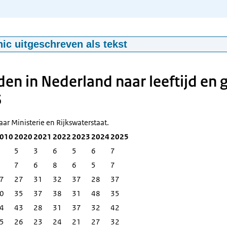
hic uitgeschreven als tekst
S, KiM -
sbeeld 2025
en in Nederland naar leeftijd en g
verkeersdoden
5
ar Ministerie en Rijkswaterstaat.
010
2020
2021
2022
2023
2024
2025
5
3
6
5
6
7
7
6
8
6
5
7
7
27
31
32
37
28
37
0
35
37
38
31
48
35
4
43
28
31
37
32
42
5
26
23
24
21
27
32