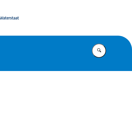
isterie van IenW
 Waterstaat
Vul in wat u z